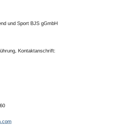
gend und Sport BJS gGmbH
ührung, Kontaktanschrift:
 60
n.com